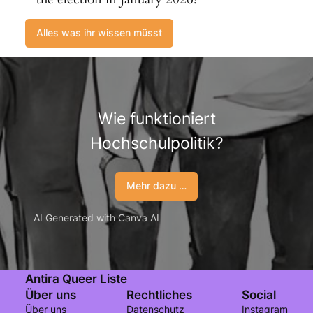
Alles was ihr wissen müsst
Wie funktioniert
Hochschulpolitik?
Mehr dazu …
AI Generated with Canva AI
Antira Queer Liste
Über uns
Rechtliches
Social
Über uns
Datenschutz
Instagram